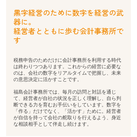
創業支援・法人化支援
黒字経営のために数字を経営の武
器に。
企業防衛
経営者とともに歩む会計事務所で
節税対策
す
事業承継
相続
税務申告のためだけに会計事務所を利用する時代
は終わりつつあります。これからの経営に必要な
セカンドオピニオン
のは、会社の数字をリアルタイムで把握し、未来
の意思決定に活かすことです。
税理士をお探しのお客さまへ
福島会計事務所では、毎月の訪問と対話を通じ
て、経営者が自社の状況を正しく理解し、自ら判
ご相談内容
断できる力を育むお手伝いをしています。数字を
「作る」だけでなく、「活かす」ために。経営者
ご契約のながれ
が自信を持って会社の舵取りを行えるよう、身近
な相談相手として伴走し続けます。
よくあるご質問