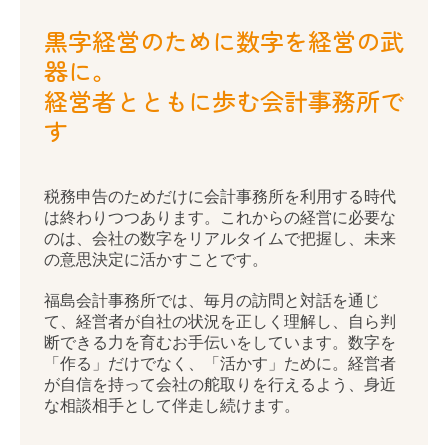
創業支援・法人化支援
黒字経営のために数字を経営の武
器に。
企業防衛
経営者とともに歩む会計事務所で
節税対策
す
事業承継
相続
税務申告のためだけに会計事務所を利用する時代
は終わりつつあります。これからの経営に必要な
セカンドオピニオン
のは、会社の数字をリアルタイムで把握し、未来
の意思決定に活かすことです。
税理士をお探しのお客さまへ
福島会計事務所では、毎月の訪問と対話を通じ
て、経営者が自社の状況を正しく理解し、自ら判
ご相談内容
断できる力を育むお手伝いをしています。数字を
「作る」だけでなく、「活かす」ために。経営者
ご契約のながれ
が自信を持って会社の舵取りを行えるよう、身近
な相談相手として伴走し続けます。
よくあるご質問