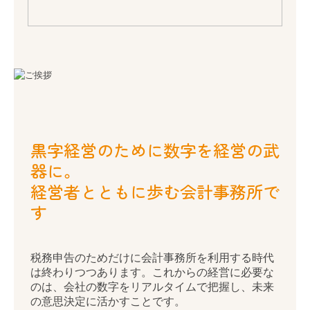
創業支援・法人化支援
黒字経営のために数字を経営の武
器に。
企業防衛
経営者とともに歩む会計事務所で
節税対策
す
事業承継
相続
税務申告のためだけに会計事務所を利用する時代
は終わりつつあります。これからの経営に必要な
セカンドオピニオン
のは、会社の数字をリアルタイムで把握し、未来
の意思決定に活かすことです。
税理士をお探しのお客さまへ
福島会計事務所では、毎月の訪問と対話を通じ
て、経営者が自社の状況を正しく理解し、自ら判
ご相談内容
断できる力を育むお手伝いをしています。数字を
「作る」だけでなく、「活かす」ために。経営者
ご契約のながれ
が自信を持って会社の舵取りを行えるよう、身近
な相談相手として伴走し続けます。
よくあるご質問