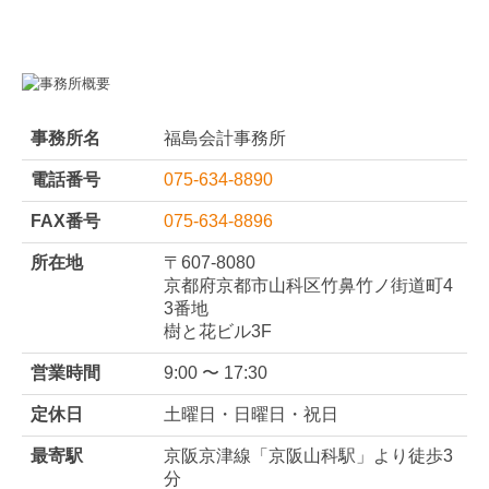
FAX番号
075-634-8896
所在地
〒607-8080
京都府京都市山科区竹鼻竹ノ街道町4
3番地
樹と花ビル3F
営業時間
9:00 〜 17:30
定休日
土曜日・日曜日・祝日
最寄駅
京阪京津線「京阪山科駅」より徒歩3
分
JR琵琶湖線・湖西線「山科駅」より
徒歩4分
京都市営地下鉄東西線「山科駅」よ
り徒歩4分
取扱分野
業績管理体制構築（黒字化）支援
創業支援
経理業務のDX化支援
経経営改善支援