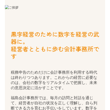
創業支援・法人化支援
黒字経営のために数字を経営の武
器に。
企業防衛
経営者とともに歩む会計事務所で
節税対策
す
事業承継
相続
税務申告のためだけに会計事務所を利用する時代
は終わりつつあります。これからの経営に必要な
セカンドオピニオン
のは、会社の数字をリアルタイムで把握し、未来
の意思決定に活かすことです。
税理士をお探しのお客さまへ
福島会計事務所では、毎月の訪問と対話を通じ
て、経営者が自社の状況を正しく理解し、自ら判
ご相談内容
断できる力を育むお手伝いをしています。数字を
「作る」だけでなく、「活かす」ために。経営者
ご契約のながれ
が自信を持って会社の舵取りを行えるよう、身近
な相談相手として伴走し続けます。
よくあるご質問