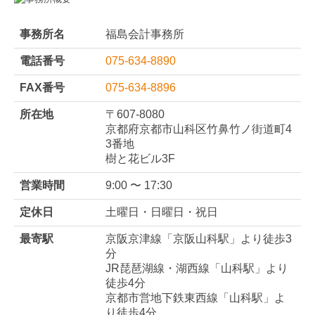
FAX番号
075-634-8896
所在地
〒607-8080
京都府京都市山科区竹鼻竹ノ街道町4
3番地
樹と花ビル3F
営業時間
9:00 〜 17:30
定休日
土曜日・日曜日・祝日
最寄駅
京阪京津線「京阪山科駅」より徒歩3
分
JR琵琶湖線・湖西線「山科駅」より
徒歩4分
京都市営地下鉄東西線「山科駅」よ
り徒歩4分
取扱分野
業績管理体制構築（黒字化）支援
創業支援
経理業務のDX化支援
経経営改善支援