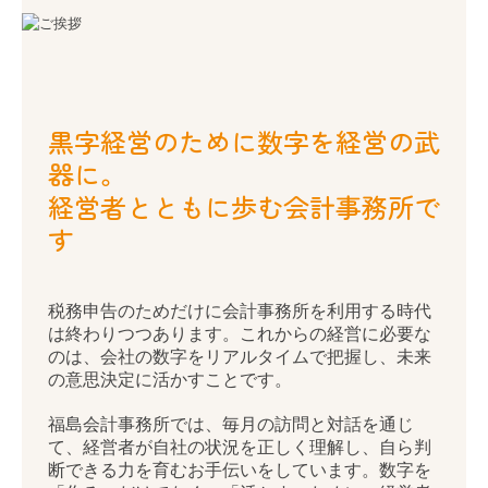
創業支援・法人化支援
黒字経営のために数字を経営の武
器に。
企業防衛
経営者とともに歩む会計事務所で
節税対策
す
事業承継
相続
税務申告のためだけに会計事務所を利用する時代
は終わりつつあります。これからの経営に必要な
セカンドオピニオン
のは、会社の数字をリアルタイムで把握し、未来
の意思決定に活かすことです。
税理士をお探しのお客さまへ
福島会計事務所では、毎月の訪問と対話を通じ
て、経営者が自社の状況を正しく理解し、自ら判
ご相談内容
断できる力を育むお手伝いをしています。数字を
「作る」だけでなく、「活かす」ために。経営者
ご契約のながれ
が自信を持って会社の舵取りを行えるよう、身近
な相談相手として伴走し続けます。
よくあるご質問