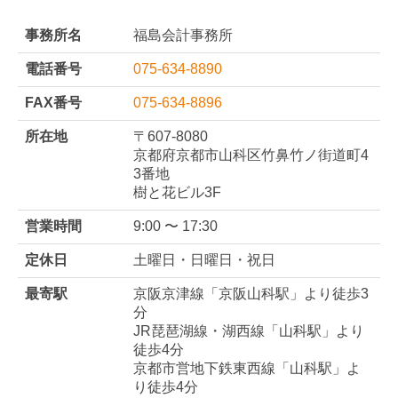
FAX番号
075-634-8896
所在地
〒607-8080
京都府京都市山科区竹鼻竹ノ街道町4
3番地
樹と花ビル3F
営業時間
9:00 〜 17:30
定休日
土曜日・日曜日・祝日
最寄駅
京阪京津線「京阪山科駅」より徒歩3
分
JR琵琶湖線・湖西線「山科駅」より
徒歩4分
京都市営地下鉄東西線「山科駅」よ
り徒歩4分
取扱分野
業績管理体制構築（黒字化）支援
創業支援
経理業務のDX化支援
経経営改善支援