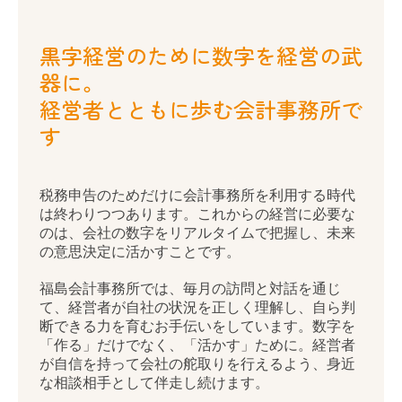
創業支援・法人化支援
黒字経営のために数字を経営の武
器に。
企業防衛
経営者とともに歩む会計事務所で
節税対策
す
事業承継
相続
税務申告のためだけに会計事務所を利用する時代
は終わりつつあります。これからの経営に必要な
セカンドオピニオン
のは、会社の数字をリアルタイムで把握し、未来
の意思決定に活かすことです。
税理士をお探しのお客さまへ
福島会計事務所では、毎月の訪問と対話を通じ
て、経営者が自社の状況を正しく理解し、自ら判
ご相談内容
断できる力を育むお手伝いをしています。数字を
「作る」だけでなく、「活かす」ために。経営者
ご契約のながれ
が自信を持って会社の舵取りを行えるよう、身近
な相談相手として伴走し続けます。
よくあるご質問