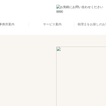
事務所案内
サービス案内
税理士をお探しのお
所概要・アクセス
事務所の特長
代表挨拶
創業支援・法人化支援
セカンドオピニオン
自計化について
税務・会計
企業防衛
節税対策
事業承継
相続
ご契約のな
よくあるご
料金のご案
ご相談内
黒字経営のため