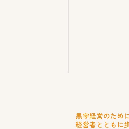
経営者とともに
税務申告のためだけに会
経営に必要なのは、会社
とです。
福島会計事務所では、毎
し、自ら判断できる力を
「活かす」ために。経営
手として伴走し続けます