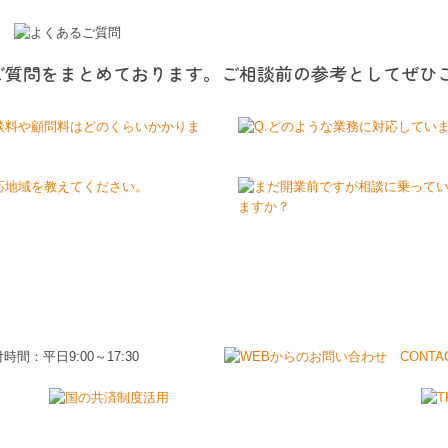
鼻竹ノ街道町43番地