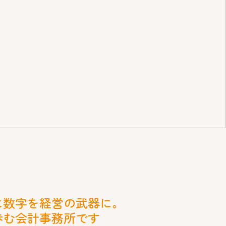
歩む会計事務所です
計事務所を利用する時代は終わりつつあります。これからの
の数字をリアルタイムで把握し、未来の意思決定に活かすこ
月の訪問と対話を通じて、経営者が自社の状況を正しく理解
育むお手伝いをしています。数字を「作る」だけでなく、
者が自信を持って会社の舵取りを行えるよう、身近な相談相
。