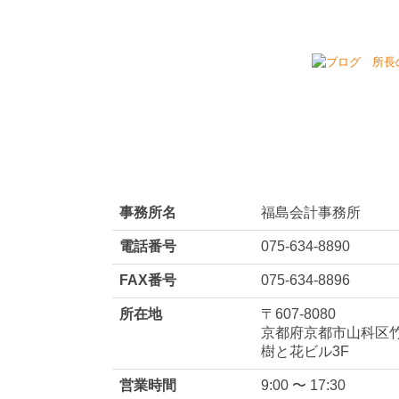
営業時間
9:00 〜 17:30
定休日
土曜日・日曜日・祝
最寄駅
京阪京津線「京阪山
JR琵琶湖線・湖西線
京都市営地下鉄東西
取扱分野
業績管理体制構築（
創業支援
経理業務のDX化支援
経経営改善支援
相続（争族）対策・