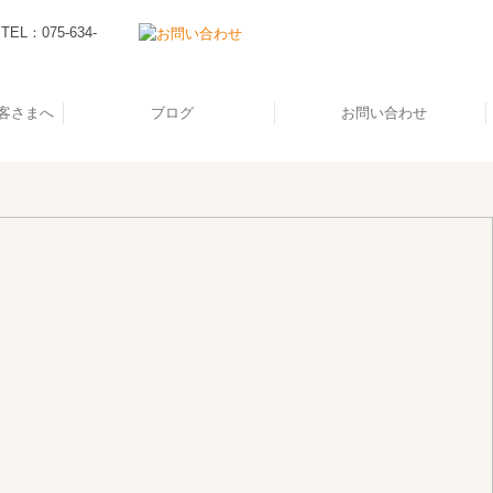
客さまへ
ブログ
お問い合わせ
がれ
質問
内
容
に数字を経営の武器に。